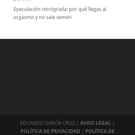
Eyaculación retrógrada: por qué llegas al
orgasmo y no sale semen
EDUARDO GARCÍA CRUZ |
AVISO LEGAL
|
POLÍTICA DE PRIVACIDAD
|
POLÍTICA DE