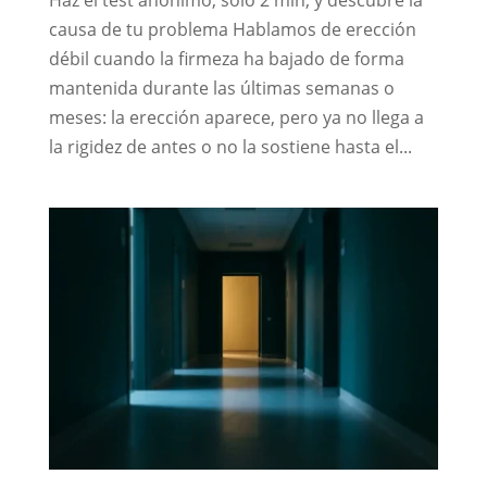
Haz el test anónimo, sólo 2 min, y descubre la
causa de tu problema Hablamos de erección
débil cuando la firmeza ha bajado de forma
mantenida durante las últimas semanas o
meses: la erección aparece, pero ya no llega a
la rigidez de antes o no la sostiene hasta el...