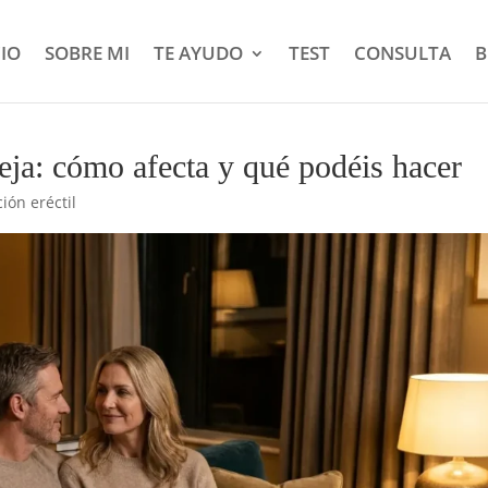
CIO
SOBRE MI
TE AYUDO
TEST
CONSULTA
B
reja: cómo afecta y qué podéis hacer
ión eréctil