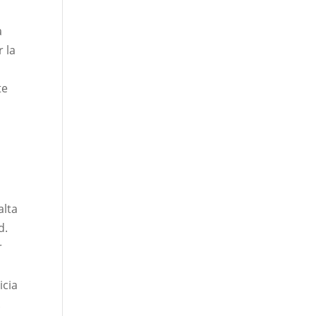
a
 la
te
alta
d.
r
icia
.