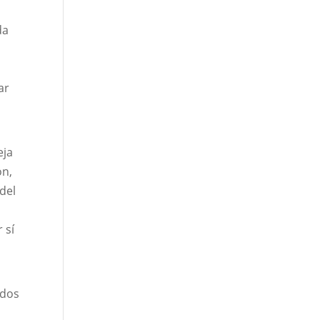
da
ar
eja
ón,
del
 sí
 dos