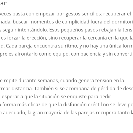
tar
 veces basta con empezar por gestos sencillos: recuperar el
 a nada, buscar momentos de complicidad fuera del dormitori
s seguir intentándolo. Esos pequeños pasos rebajan la tens
es forzar la erección, sino recuperar la cercanía en la que l
ad. Cada pareja encuentra su ritmo, y no hay una única for
pre es afrontarlo como equipo, con paciencia y sin converti
e repite durante semanas, cuando genera tensión en la
 crear distancia. También si se acompaña de pérdida de des
 esperar a que la situación se enquiste para pedir
a forma más eficaz de que la disfunción eréctil no se lleve p
o adecuado, la gran mayoría de las parejas recupera tanto l