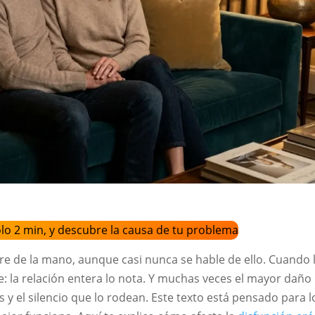
ólo 2 min, y descubre la causa de tu problema
mpre de la mano, aunque casi nunca se hable de ello. Cuando 
re: la relación entera lo nota. Y muchas veces el mayor daño
 y el silencio que lo rodean. Este texto está pensado para l