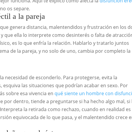
ejor funciona. Aquí te explico cómo afecta la
disfunción eréc
 no os separe.
til a la pareja
orque genera distancia, malentendidos y frustración en los d
 y que ella lo interprete como desinterés o falta de atracció
co, es lo que enfría la relación. Hablarlo y tratarlo juntos
ema de la pareja, y no solo de uno, cambia por completo la
y la necesidad de esconderlo. Para protegerse, evita la
, esquiva las situaciones que podrían acabar en sexo. Por
ás sobre esa vivencia en
qué siente un hombre con disfunc
re por dentro, tiende a preguntarse si ha hecho algo mal, si
 Interpreta la retirada como rechazo, cuando en realidad es
rsión equivocada de lo que pasa, y el malentendido crece 