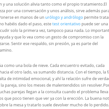
 y una solución alivia tanto como el propio tratamiento.El
ieza por una conversación y unos análisis, sirve además par
 Ponerse en manos de un
urólogo y andrólogo
permite tratar
 no habéis dado el paso, este
test orientativo
puede ser una
acudir solo la primera vez, tampoco pasa nada. Lo importan
 ayuda y que lo vea como un gesto de compromiso con la
rse. Sentir ese respaldo, sin presión, ya es parte del
camino.
ctúa como una bola de nieve. Cada encuentro evitado, cada
acia el otro lado, va sumando distancia. Con el tiempo, la f
alta de intimidad emocional, y ahí la relación sufre de verda
a la pareja, sino los meses de malentendidos sin resolver.Po
uchas parejas llegan a la consulta cuando el problema lleva
 que poco tienen que ver ya con la erección. La buena not
obre la mesa y tratarlo suele devolver mucho de lo perdido