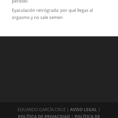
perdido
Eyaculación retrógrada: por qué llegas al
orgasmo y no sale semen
EDUARDO GARCÍA CRUZ |
AVISO LEGAL
|
POLÍTICA DE PRIVACIDAD
|
POLÍTICA DE