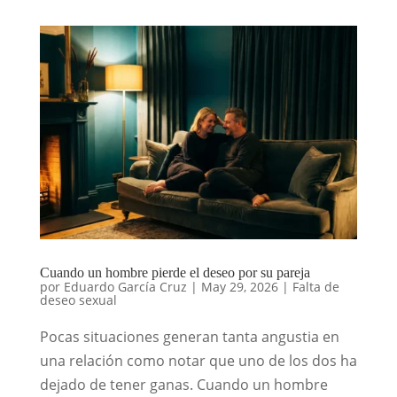
Cuando un hombre pierde el deseo por su pareja
por
Eduardo García Cruz
|
May 29, 2026
|
Falta de
deseo sexual
Pocas situaciones generan tanta angustia en
una relación como notar que uno de los dos ha
dejado de tener ganas. Cuando un hombre