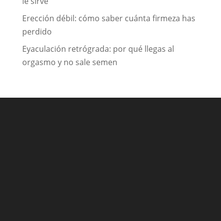
le sirve
Erección débil: cómo saber cuánta firmeza has
perdido
Eyaculación retrógrada: por qué llegas al
orgasmo y no sale semen