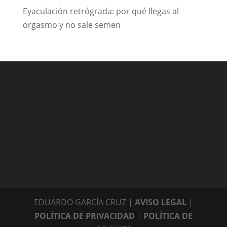
Eyaculación retrógrada: por qué llegas al
orgasmo y no sale semen
EDUARDO GARCÍA CRUZ |
AVISO LEGAL
|
POLÍTICA DE PRIVACIDAD
|
POLÍTICA DE