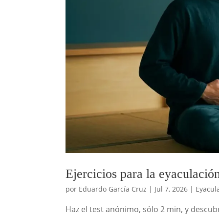
Ejercicios para la eyaculaci
por
Eduardo García Cruz
|
Jul 7, 2026
|
Eyacul
Haz el test anónimo, sólo 2 min, y descub