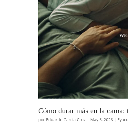
Cómo durar más en la cama: t
por
Eduardo García Cruz
|
May 6, 2026
|
Eyacu