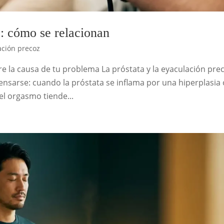
z: cómo se relacionan
ación precoz
re la causa de tu problema La próstata y la eyaculación pre
ensarse: cuando la próstata se inflama por una hiperplasia 
y el orgasmo tiende...