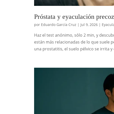
Próstata y eyaculación preco
por
Eduardo García Cruz
|
Jul 9, 2026
|
Eyacul
Haz el test anónimo, sólo 2 min, y descub
están más relacionadas de lo que suele p
una prostatitis, el suelo pélvico se irrita 