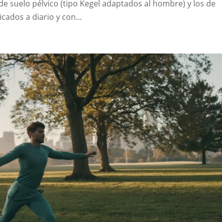
e suelo pélvico (tipo Kegel adaptados al hombre) y los de
icados a diario y con...