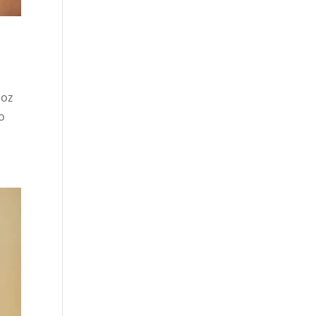
coz
o