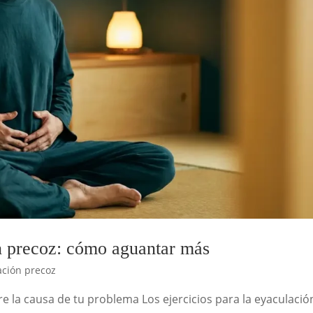
ón precoz: cómo aguantar más
ación precoz
re la causa de tu problema Los ejercicios para la eyaculació